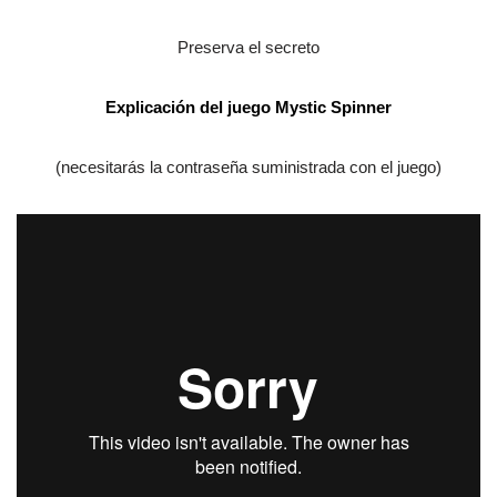
Preserva el secreto
Explicación del juego
Mystic Spinner
(necesitarás la contraseña suministrada con el juego)