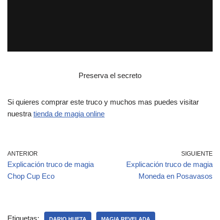
Preserva el secreto
Si quieres comprar este truco y muchos mas puedes visitar
nuestra
tienda de magia online
ANTERIOR
SIGUIENTE
Explicación truco de magia
Explicación truco de magia
Chop Cup Eco
Moneda en Posavasos
Etiquetas:
DARIO HUETA
MAGIA REVELADA