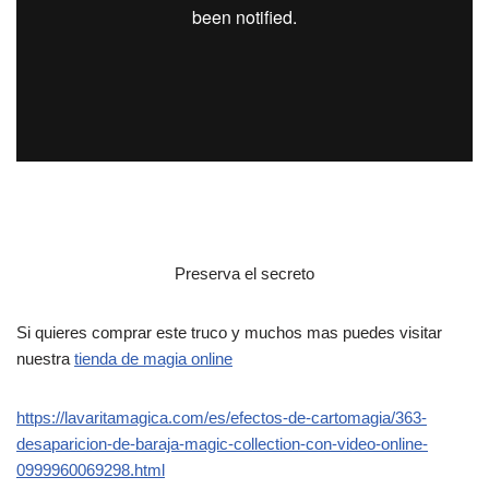
Preserva el secreto
Si quieres comprar este truco y muchos mas puedes visitar
nuestra
tienda de magia online
https://lavaritamagica.com/es/efectos-de-cartomagia/363-
desaparicion-de-baraja-magic-collection-con-video-online-
0999960069298.html