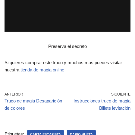
Preserva el secreto
Si quieres comprar este truco y muchos mas puedes visitar
nuestra
tienda de magia online
ANTERIOR
SIGUIENTE
Truco de magia Desaparición
Instrucciones truco de magia
de colores
Billete levitación
Etiquetas:
CARTA ESCAPISTA
DARIO HUETA